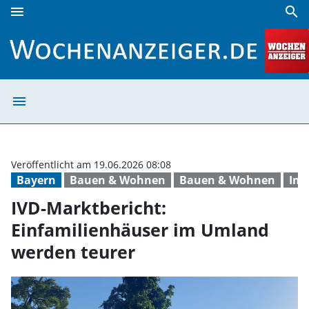
menu
search
IVD-Marktbericht: Einfamilienhäuser im Umland werden te
menu
IVD-Marktberich
Veröffentlicht am 19.06.2026 08:08
Bayern
Bauen & Wohnen
Bauen & Wohnen
Imm
IVD-Marktbericht:
Einfamilienhäuser im Umland
werden teurer