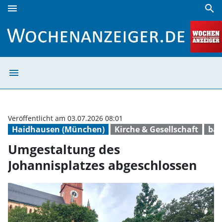
menu
search
Umgestaltung des Johannisplatzes abgeschlossen | Woche
menu
Umgestaltung de
Veröffentlicht am 03.07.2026 08:01
Haidhausen (München)
Kirche & Gesellschaft
bau
Umgestaltung des
Johannisplatzes abgeschlossen