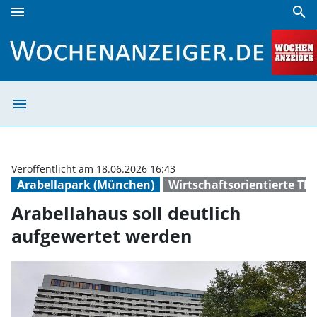
menu
search
Arabellahaus soll deutlich aufgewertet werden | Wochenan
menu
Arabellahaus so
Veröffentlicht am 18.06.2026 16:43
Arabellapark (München)
Wirtschaftsorientierte T
Arabellahaus soll deutlich
aufgewertet werden