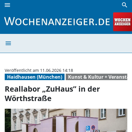
menu
search
Reallabor „ZuHaus” in der Wörthstraße | Wochenanzeiger
menu
Reallabor „ZuHa
Veröffentlicht am 11.06.2026 14:18
Haidhausen (München)
Kunst & Kultur + Veransta
Reallabor „ZuHaus” in der
Wörthstraße