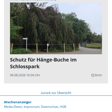
Schutz für Hänge-Buche im
Schlosspark
06.08.2026 16:34 Uhr
3min
query_builder
zurück zur Übersicht
Wochenanzeiger
Media-Daten
Impressum
Datenschutz
AGB