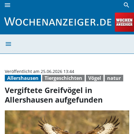
menu
search
Vergiftete Greifvögel in Allershausen aufgefunden | Woche
menu
Vergiftete Grei
Veröffentlicht am 25.06.2026 13:44
Allershausen
Tiergeschichten
Vögel
natur
Vergiftete Greifvögel in
Allershausen aufgefunden