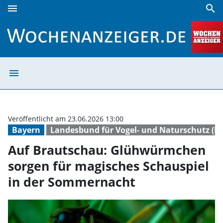
menu
search
Auf Brautschau: Glühwürmchen sorgen für magisches Scha
menu
Auf Brautschau:
Veröffentlicht am 23.06.2026 13:00
Bayern
Landesbund für Vogel- und Naturschutz (L
Auf Brautschau: Glühwürmchen
sorgen für magisches Schauspiel
in der Sommernacht