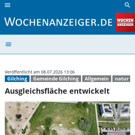
menu
search
Ausgleichsfläche entwickelt | Wochenanzeiger
menu
Ausgleichsfläch
Veröffentlicht am 08.07.2026 13:06
Gilching
Gemeinde Gilching
Allgemein
natur
Ausgleichsfläche entwickelt