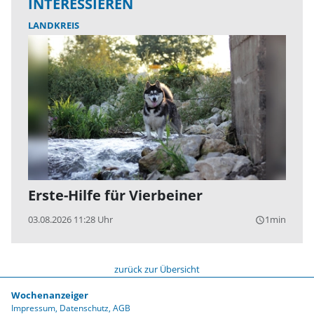
INTERESSIEREN
LANDKREIS
Erste-Hilfe für Vierbeiner
03.08.2026 11:28 Uhr
1min
query_builder
zurück zur Übersicht
Wochenanzeiger
Impressum
Datenschutz
AGB