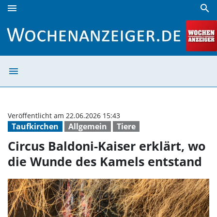
menu
search
Circus Baldoni-Kaiser erklärt, wo die Wunde des Kamels e
menu
Circus Baldoni-
Veröffentlicht am 22.06.2026 15:43
Taufkirchen
Allgemein
Tiere
Circus Baldoni-Kaiser erklärt, wo
die Wunde des Kamels entstand