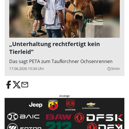
„Unterhaltung rechtfertigt kein
Tierleid”
Das sagt PETA zum Taufkirchner Ochsenrennen
17.06.2026 15:34 Uhr
5min
query_builder
email