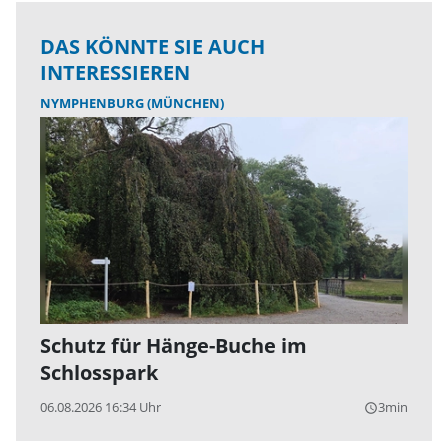
DAS KÖNNTE SIE AUCH
INTERESSIEREN
NYMPHENBURG (MÜNCHEN)
Schutz für Hänge-Buche im
Schlosspark
06.08.2026 16:34 Uhr
3min
query_builder