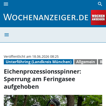
menu
search
Eichenprozessionsspinner: Sperrung am Feringasee aufge
menu
Eichenprozessio
Veröffentlicht am 18.06.2026 08:25
Unterföhring (Landkreis München)
Allgemein
Ba
Eichenprozessionsspinner:
Sperrung am Feringasee
aufgehoben