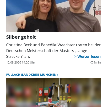
Silber geholt
Christina Beck und Benedikt Waechter traten bei der
Deutschen Meisterschaft der Masters „Lange
Strecken” an.
12.03.2026 14:20 Uhr
1min
query_builder
PULLACH (LANDKREIS MÜNCHEN)