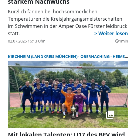
starkem Nachwuchs
Kürzlich fanden bei hochsommerlichen
Temperaturen die Kreisjahrgangsmeisterschaften
im Schwimmen in der Amper Oase Fürstenfeldbruck
statt.
02.07.2026 16:13 Uhr
1min
query_builder
KIRCHHEIM (LANDKREIS MÜNCHEN)
OBERHACHING
HEIMSTETTEN (LANDKREIS MÜNCHEN)
Mit lokalen Talenten: U17 des BFV wird