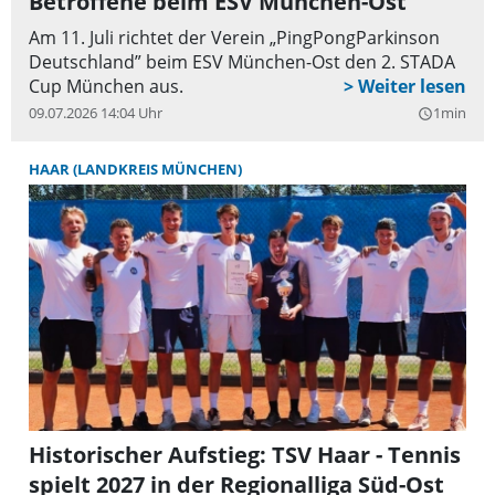
Betroffene beim ESV München-Ost
Am 11. Juli richtet der Verein „PingPongParkinson
Deutschland” beim ESV München-Ost den 2. STADA
Cup München aus.
09.07.2026 14:04 Uhr
1min
query_builder
HAAR (LANDKREIS MÜNCHEN)
Historischer Aufstieg: TSV Haar - Tennis
spielt 2027 in der Regionalliga Süd-Ost