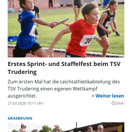
Erstes Sprint- und Staffelfest beim TSV
Trudering
Zum ersten Mal hat die Leichtathletikabteilung des
TSV Trudering einen eigenen Wettkampf
ausgerichtet.
27.07.2026 15:11 Uhr
2min
query_builder
GRASBRUNN