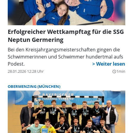
Erfolgreicher Wettkampftag für die SSG
Neptun Germering
Bei den Kreisjahrgangsmeisterschaften gingen die
Schwimmerinnen und Schwimmer hundertmal aufs
Podest.
28.01.2026 12:28 Uhr
1min
query_builder
OBERMENZING (MÜNCHEN)