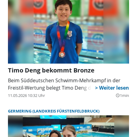
Timo Deng bekommt Bronze
Beim Süddeutschen Schwimm-Mehrkampf in der
Freistil-Wertung belegt Timo Deng den dritten Platz.
11.05.2026 10:32 Uhr
1min
query_builder
GERMERING (LANDKREIS FÜRSTENFELDBRUCK)