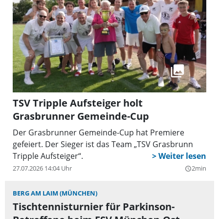
TSV Tripple Aufsteiger holt
Grasbrunner Gemeinde-Cup
Der Grasbrunner Gemeinde-Cup hat Premiere
gefeiert. Der Sieger ist das Team „TSV Grasbrunn
Tripple Aufsteiger“.
27.07.2026 14:04 Uhr
2min
query_builder
BERG AM LAIM (MÜNCHEN)
Tischtennisturnier für Parkinson-