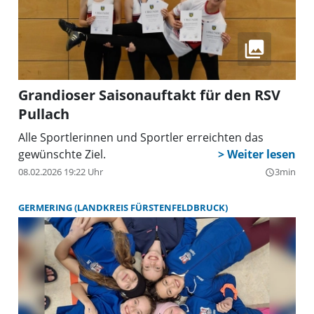
Grandioser Saisonauftakt für den RSV
Pullach
Alle Sportlerinnen und Sportler erreichten das
gewünschte Ziel.
08.02.2026 19:22 Uhr
3min
query_builder
GERMERING (LANDKREIS FÜRSTENFELDBRUCK)