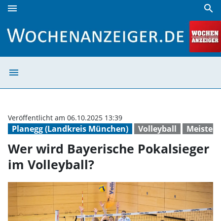
menu
search
Wer wird Bayerische Pokalsieger im Volleyball? | Wochenan
menu
Wer wird Bayeri
Veröffentlicht am 06.10.2025 13:39
Planegg (Landkreis München)
Volleyball
Meisters
Wer wird Bayerische Pokalsieger
im Volleyball?