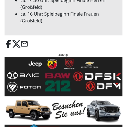
ca. 14.30 Uhr: Spielbeginn Finale Herren
(Großfeld)
ca. 16 Uhr: Spielbeginn Finale Frauen
(Großfeld).
email