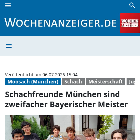
menu
search
Schachfreunde München sind zweifacher Bayerischer Meis
menu
Schachfreunde M
Veröffentlicht am 06.07.2026 15:04
Moosach (München)
Schach
Meisterschaft
Jug
Schachfreunde München sind
zweifacher Bayerischer Meister