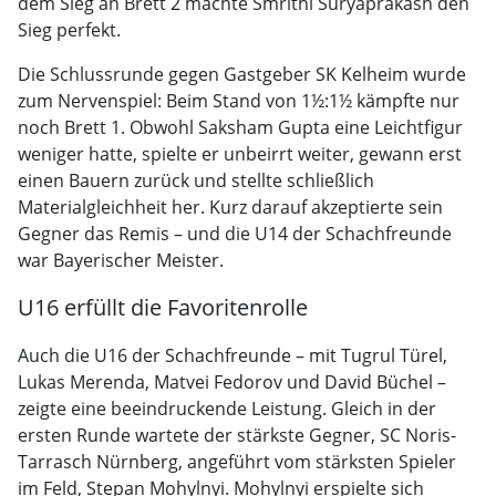
dem Sieg an Brett 2 machte Smrithi Suryaprakash den
Sieg perfekt.
Die Schlussrunde gegen Gastgeber SK Kelheim wurde
zum Nervenspiel: Beim Stand von 1½:1½ kämpfte nur
noch Brett 1. Obwohl Saksham Gupta eine Leichtfigur
weniger hatte, spielte er unbeirrt weiter, gewann erst
einen Bauern zurück und stellte schließlich
Materialgleichheit her. Kurz darauf akzeptierte sein
Gegner das Remis – und die U14 der Schachfreunde
war Bayerischer Meister.
U16 erfüllt die Favoritenrolle
Auch die U16 der Schachfreunde – mit Tugrul Türel,
Lukas Merenda, Matvei Fedorov und David Büchel –
zeigte eine beeindruckende Leistung. Gleich in der
ersten Runde wartete der stärkste Gegner, SC Noris-
Tarrasch Nürnberg, angeführt vom stärksten Spieler
im Feld, Stepan Mohylnyi. Mohylnyi erspielte sich