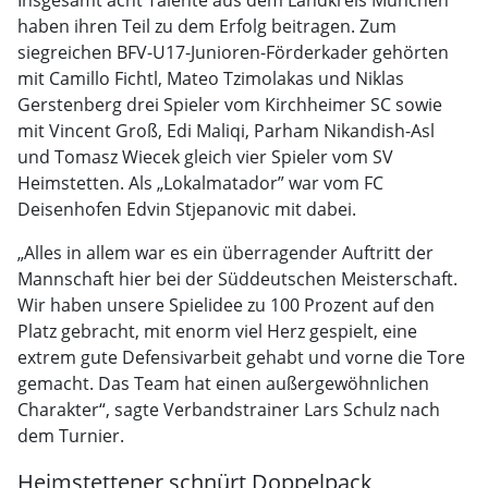
Insgesamt acht Talente aus dem Landkreis München
haben ihren Teil zu dem Erfolg beitragen. Zum
siegreichen BFV-U17-Junioren-Förderkader gehörten
mit Camillo Fichtl, Mateo Tzimolakas und Niklas
Gerstenberg drei Spieler vom Kirchheimer SC sowie
mit Vincent Groß, Edi Maliqi, Parham Nikandish-Asl
und Tomasz Wiecek gleich vier Spieler vom SV
Heimstetten. Als „Lokalmatador” war vom FC
Deisenhofen Edvin Stjepanovic mit dabei.
„Alles in allem war es ein überragender Auftritt der
Mannschaft hier bei der Süddeutschen Meisterschaft.
Wir haben unsere Spielidee zu 100 Prozent auf den
Platz gebracht, mit enorm viel Herz gespielt, eine
extrem gute Defensivarbeit gehabt und vorne die Tore
gemacht. Das Team hat einen außergewöhnlichen
Charakter“, sagte Verbandstrainer Lars Schulz nach
dem Turnier.
Heimstettener schnürt Doppelpack