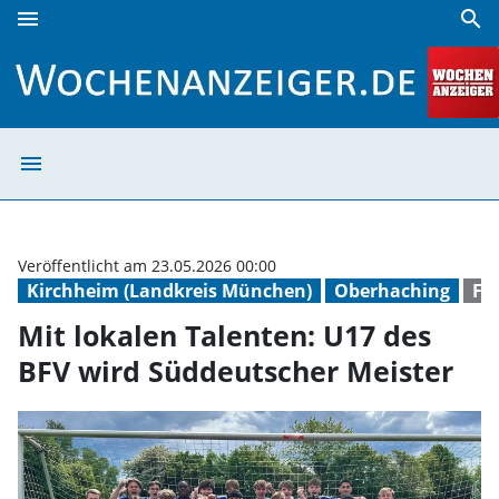
menu
search
Mit lokalen Talenten: U17 des BFV wird Süddeutscher Meis
menu
Mit lokalen Tal
Veröffentlicht am 23.05.2026 00:00
Kirchheim (Landkreis München)
Oberhaching
Fu
Mit lokalen Talenten: U17 des
BFV wird Süddeutscher Meister