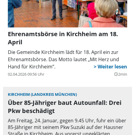
Ehrenamtsbörse in Kirchheim am 18.
April
Die Gemeinde Kirchheim lädt für 18. April ein zur
Ehrenamtsbörse. Das Motto lautet „Mit Herz und
Hand für Kirchheim”.
02.04.2026 09:56 Uhr
2min
query_builder
KIRCHHEIM (LANDKREIS MÜNCHEN)
Über 85-Jähriger baut Autounfall: Drei
Pkw beschädigt
Am Freitag, 24. Januar, gegen 9.45 Uhr, fuhr ein über
85-Jähriger mit seinem Pkw Suzuki auf der Hausner
Straße in Kirchheim. Aus vorerst ungeklärten