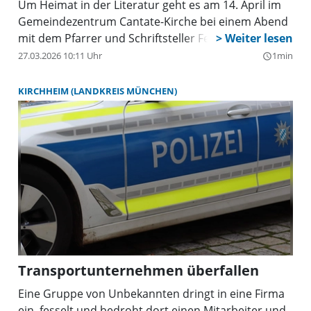
Um Heimat in der Literatur geht es am 14. April im
Gemeindezentrum Cantate-Kirche bei einem Abend
mit dem Pfarrer und Schriftsteller Felix Leibrock.
27.03.2026 10:11 Uhr
1min
query_builder
KIRCHHEIM (LANDKREIS MÜNCHEN)
Transportunternehmen überfallen
Eine Gruppe von Unbekannten dringt in eine Firma
ein, fesselt und bedroht dort einen Mitarbeiter und