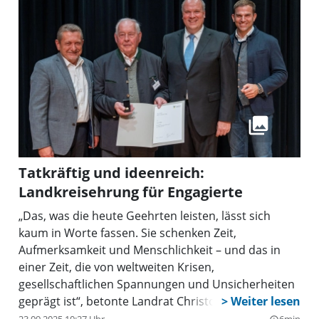
Tatkräftig und ideenreich:
Landkreisehrung für Engagierte
„Das, was die heute Geehrten leisten, lässt sich
kaum in Worte fassen. Sie schenken Zeit,
Aufmerksamkeit und Menschlichkeit – und das in
einer Zeit, die von weltweiten Krisen,
gesellschaftlichen Spannungen und Unsicherheiten
geprägt ist“, betonte Landrat Christoph Göbel
anlässlich der Ehrung von 25 Landkreisbürgern, die