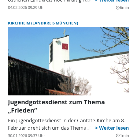
04.02.2026 09:29 Uhr
6min
query_builder
KIRCHHEIM (LANDKREIS MÜNCHEN)
Jugendgottesdienst zum Thema
„Frieden”
Ein Jugendgottesdienst in der Cantate-Kirche am 8.
Februar dreht sich um das Thema „Frieden”.
30.01.2026 09:37 Uhr
1min
query_builder