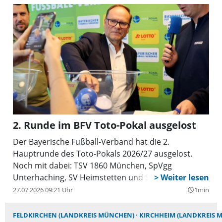
2. Runde im BFV Toto-Pokal ausgelost
Der Bayerische Fußball-Verband hat die 2.
Hauptrunde des Toto-Pokals 2026/27 ausgelost.
Noch mit dabei: TSV 1860 München, SpVgg
Unterhaching, SV Heimstetten und SV Aubing.
27.07.2026 09:21 Uhr
1min
query_builder
FELDKIRCHEN (LANDKREIS MÜNCHEN)
KIRCHHEIM (LANDKREIS 