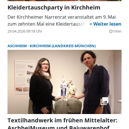
Kleidertauschparty in Kirchheim
Der Kirchheimer Narrenrat veranstaltet am 9. Mai
zum zehnten Mal eine Kleidertauschparty.
29.04.2026 09:18 Uhr
1min
query_builder
ASCHHEIM
KIRCHHEIM (LANDKREIS MÜNCHEN)
Textilhandwerk im frühen Mittelalter:
AschheiMuseum und Bajuwarenhof