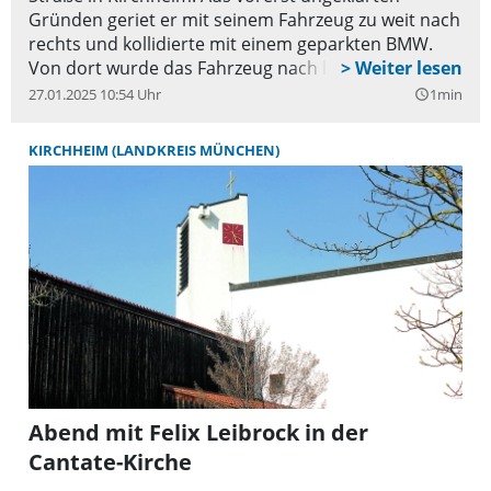
Gründen geriet er mit seinem Fahrzeug zu weit nach
rechts und kollidierte mit einem geparkten BMW.
Von dort wurde das Fahrzeug nach links abgelenkt,
wo es schließlich einen geparkten Skoda streifte und
27.01.2025 10:54 Uhr
1min
query_builder
daraufhin über den Bordstein und einen
Grünstreifen auf den Gehweg fuhr. Anschließend
KIRCHHEIM (LANDKREIS MÜNCHEN)
prallte der Suzuki gegen eine Garagenwand.
Abend mit Felix Leibrock in der
Cantate-Kirche