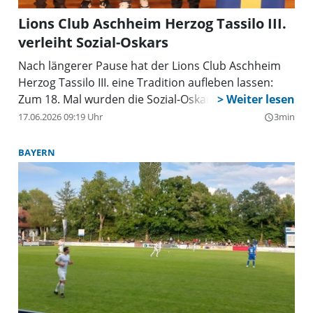
Lions Club Aschheim Herzog Tassilo III.
verleiht Sozial-Oskars
Nach längerer Pause hat der Lions Club Aschheim
Herzog Tassilo III. eine Tradition aufleben lassen:
Zum 18. Mal wurden die Sozial-Oskars verliehen.
17.06.2026 09:19 Uhr
3min
query_builder
BAYERN