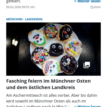
gefeiert.
09.02.2026 09:55 Uhr
2min
query_builder
MÜNCHEN
LANDKREIS
Fasching feiern im Münchner Osten
und dem östlichen Landkreis
Am Aschermittwoch ist alles vorbei. Aber bis dahin
wird sowohl im Münchner Osten als auch im
östlichen Landkreis noch kräftig Fasching gefeiert.