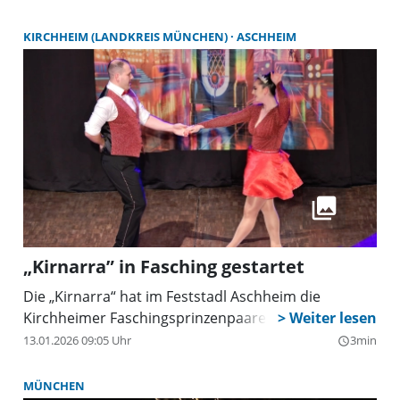
KIRCHHEIM (LANDKREIS MÜNCHEN)
ASCHHEIM
„Kirnarra” in Fasching gestartet
Die „Kirnarra“ hat im Feststadl Aschheim die
Kirchheimer Faschingsprinzenpaare inthronisiert.
13.01.2026 09:05 Uhr
3min
query_builder
MÜNCHEN