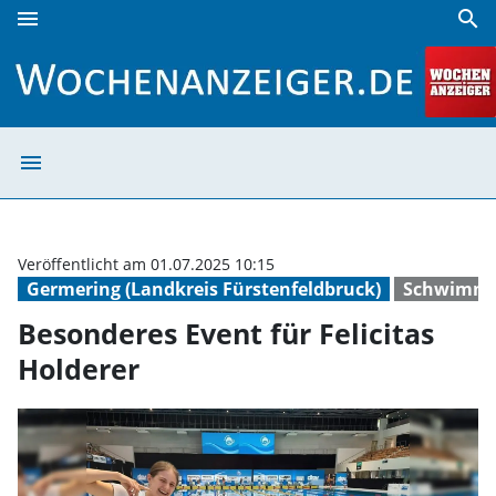
menu
search
Besonderes Event für Felicitas Holderer | Wochenanzeiger
menu
Besonderes Even
Veröffentlicht am 01.07.2025 10:15
Germering (Landkreis Fürstenfeldbruck)
Schwimm
Besonderes Event für Felicitas
Holderer