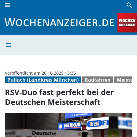
menu
search
RSV-Duo fast perfekt bei der Deutschen Meisterschaft | W
menu
RSV-Duo fast pe
Veröffentlicht am 28.10.2025 13:35
Pullach (Landkreis München)
Radfahren
Meister
RSV-Duo fast perfekt bei der
Deutschen Meisterschaft