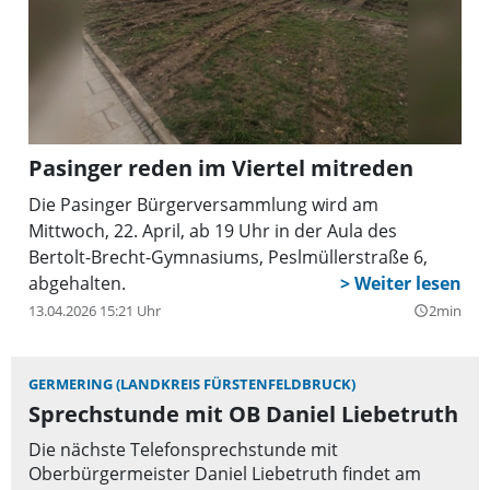
Pasinger reden im Viertel mitreden
Die Pasinger Bürgerversammlung wird am
Mittwoch, 22. April, ab 19 Uhr in der Aula des
Bertolt-Brecht-Gymnasiums, Peslmüllerstraße 6,
abgehalten.
13.04.2026 15:21 Uhr
2min
query_builder
GERMERING (LANDKREIS FÜRSTENFELDBRUCK)
Sprechstunde mit OB Daniel Liebetruth
Die nächste Telefonsprechstunde mit
Oberbürgermeister Daniel Liebetruth findet am