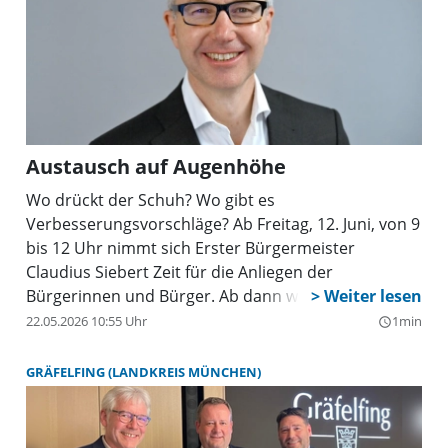
Austausch auf Augenhöhe
Wo drückt der Schuh? Wo gibt es
Verbesserungsvorschläge? Ab Freitag, 12. Juni, von 9
bis 12 Uhr nimmt sich Erster Bürgermeister
Claudius Siebert Zeit für die Anliegen der
Bürgerinnen und Bürger. Ab dann wird die
Sprechstunde regelmäßig jeden Freitag angeboten.
22.05.2026 10:55 Uhr
1min
query_builder
GRÄFELFING (LANDKREIS MÜNCHEN)