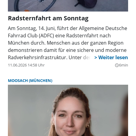
Radsternfahrt am Sonntag
Am Sonntag, 14. Juni, führt der Allgemeine Deutsche
Fahrrad Club (ADFC) eine Radsternfahrt nach
München durch. Menschen aus der ganzen Region
demonstrieren damit für eine sichere und moderne
Radverkehrsinfrastruktur. Unter dem bundesweiten
Motto „Die Zukunft fährt Rad!“ fordert der ADFC
11.06.2026 14:58 Uhr
6min
query_builder
München gemeinsam mit dem Bündnis
Radentscheid München unter anderem sichere,
MOOSACH (MÜNCHEN)
baulich getrennte Radwege, geschützte Kreuzungen,
lückenlose Radwegenetze sowie Tempo 30 als
Regelgeschwindigkeit in der Stadt. Besonderer
Fokus liegt auf sicheren Schulwegen und einer
besseren Infrastruktur für Familien und
Alltagsradfahrer.