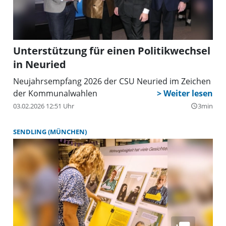
einerseits im Wahllokal oder über die Briefwahl, die
eine rechtzeitige Beantragung der Unterlagen für
die Wahl am 8.März voraussetzt. Für persönliche
Fragen standen die Kandidatinnen und Kandidaten
Unterstützung für einen Politikwechsel
anschließend zur Verfügung.
in Neuried
Neujahrsempfang 2026 der CSU Neuried im Zeichen
der Kommunalwahlen
03.02.2026 12:51 Uhr
3min
query_builder
SENDLING (MÜNCHEN)