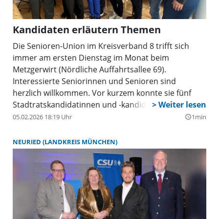
Kandidaten erläutern Themen
Die Senioren-Union im Kreisverband 8 trifft sich
immer am ersten Dienstag im Monat beim
Metzgerwirt (Nördliche Auffahrtsallee 69).
Interessierte Seniorinnen und Senioren sind
herzlich willkommen. Vor kurzem konnte sie fünf
Stadtratskandidatinnen und -kandidaten der CSU
begrüßen: Leo Agerer, Christian Zöller, Antonia
05.02.2026 18:19 Uhr
1min
query_builder
Waldner, Bettina Obersojer und Alexander
Reissl.Jede und jeder der Kandidierenden nutzte die
NEURIED (LANDKREIS MÜNCHEN)
Gelegenheit, sich vorzustellen, die eigenen
politischen Schwerpunkte zu erläutern und aktuelle
Themen oder Zahlen zu benennen. Das verschaffte
den Seniorinnen und Senioren einen recht guten
Überblick. Auch konnten sie sich nochmals über die
Möglichkeit der Stimmabgabe informieren;