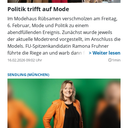
Politik trifft auf Mode
Im Modehaus Rübsamen verschmolzen am Freitag,
6. Februar, Mode und Politik zu einem
abendfüllenden Ereignis. Zunächst wurde jeweils
der aktuelle Modetrend vorgestellt, im Anschluss die
Models. FU-Spitzenkandidatin Ramona Fruhner
führte die Riege an und warb dann für die Stimmen
ihres bunt gemixten Teams. Bezirksrätin Stephanie
16.02.2026 09:02 Uhr
1min
query_builder
Burgmaier, die Röhrmooser CSU
Bürgermeisterkandidatin Johanna Baumann,
SENDLING (MÜNCHEN)
Annemarie Wackerl, Yvonne Rambold, Corinna
Gattinger, Martina Thurow, Birgit Singer und
Martina Korb gaben persönliche Anekdoten preis
und erzählten, warum sie für den Kreistag
kandidieren. Auch Katja Graßl, Katrin Blank, Andrea
Hartl und Sandra Novszki nannten einige Themen,
welche sie im Dachauer Stadtrat einbringen