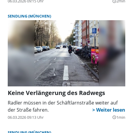
06.03.2026 09:15 Uhr
2min
query_builder
SENDLING (MÜNCHEN)
Keine Verlängerung des Radwegs
Radler müssen in der Schäftlarnstraße weiter auf
der Straße fahren.
06.03.2026 09:13 Uhr
1min
query_builder
SENDLING (MÜNCHEN)