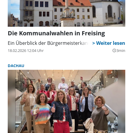
Die Kommunalwahlen in Freising
Ein Überblick der Bürgermeisterkandidaten
18.02.2026 12:04 Uhr
3min
query_builder
DACHAU