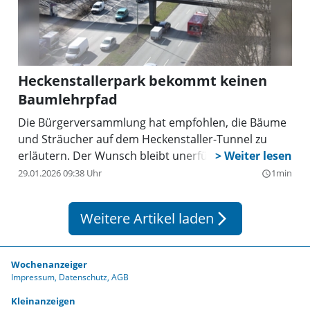
Heckenstallerpark bekommt keinen
Baumlehrpfad
Die Bürgerversammlung hat empfohlen, die Bäume
und Sträucher auf dem Heckenstaller-Tunnel zu
erläutern. Der Wunsch bleibt unerfüllt.
29.01.2026 09:38 Uhr
1min
query_builder
Weitere Artikel laden
arrow_forward_ios
Wochenanzeiger
Impressum
Datenschutz
AGB
Kleinanzeigen