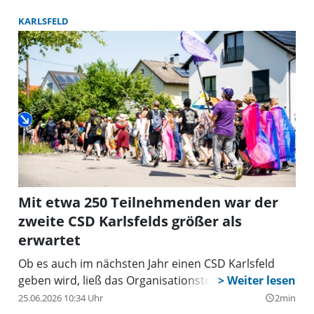
KARLSFELD
Mit etwa 250 Teilnehmenden war der
zweite CSD Karlsfelds größer als
erwartet
Ob es auch im nächsten Jahr einen CSD Karlsfeld
geben wird, ließ das Organisationsteam offen.
25.06.2026 10:34 Uhr
2min
query_builder