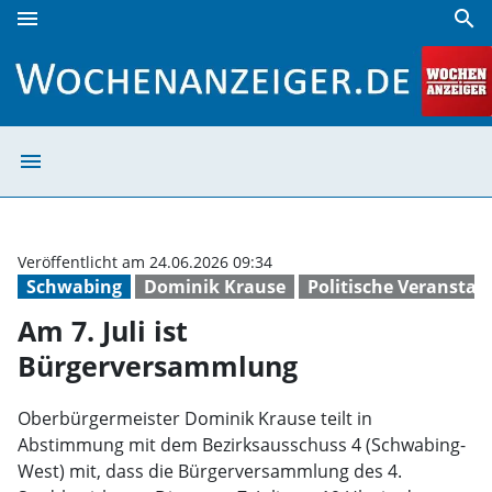
menu
search
Am 7. Juli ist Bürgerversammlung | Wochenanzeiger
menu
Am 7. Juli ist 
Veröffentlicht am 24.06.2026 09:34
Schwabing
Dominik Krause
Politische Veranstal
Am 7. Juli ist
Bürgerversammlung
Oberbürgermeister Dominik Krause teilt in
Abstimmung mit dem Bezirksausschuss 4 (Schwabing-
West) mit, dass die Bürgerversammlung des 4.