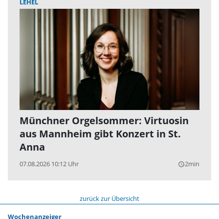
LEHEL
Münchner Orgelsommer: Virtuosin
aus Mannheim gibt Konzert in St.
Anna
07.08.2026 10:12 Uhr
2min
query_builder
zurück zur Übersicht
Wochenanzeiger