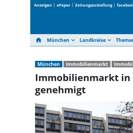
Anzeigen
ePaper
Zeitungszustellung
faceboo
home
expand_more
expand_more
München
Landkreise
Theme
München
Immobilienmarkt
Immobi
Immobilienmarkt in
genehmigt