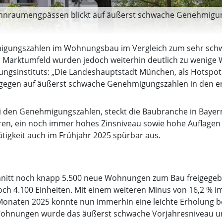
hnraumengpässen blickt auf äußerst schwache Genehmigun
hmigungszahlen im Wohnungsbau im Vergleich zum sehr sch
en Marktumfeld wurden jedoch weiterhin deutlich zu wenige
chungsinstituts: „Die Landeshauptstadt München, als Hots
ngegen auf äußerst schwache Genehmigungszahlen in den er
ei den Genehmigungszahlen, steckt die Baubranche in Bayern 
ren, ein noch immer hohes Zinsniveau sowie hohe Auflagen
igkeit auch im Frühjahr 2025 spürbar aus.
nitt noch knapp 5.500 neue Wohnungen zum Bau freigegeb
noch 4.100 Einheiten. Mit einem weiteren Minus von 16,2 % im
i Monaten 2025 konnte nun immerhin eine leichte Erholung 
Wohnungen wurde das äußerst schwache Vorjahresniveau um