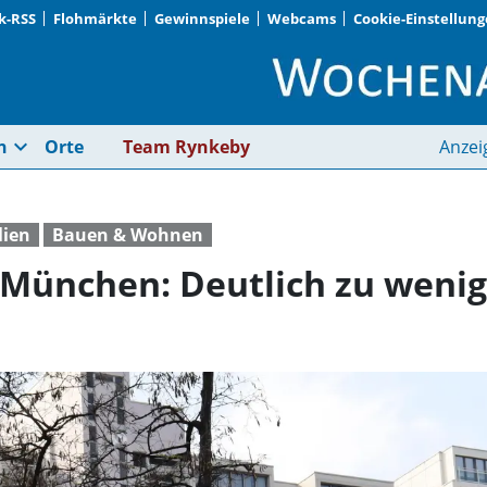
k-RSS
Flohmärkte
Gewinnspiele
Webcams
Cookie-Einstellun
Immobilienmarkt in 
expand_more
n
Orte
Team Rynkeby
Anzei
lien
Bauen & Wohnen
 München: Deutlich zu wen