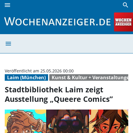
menu
search
Stadtbibliothek Laim zeigt Ausstellung „Queere Comics” |
menu
Stadtbibliothek
Veröffentlicht am 25.05.2026 00:00
Laim (München)
Kunst & Kultur + Veranstaltungen
Stadtbibliothek Laim zeigt
Ausstellung „Queere Comics”