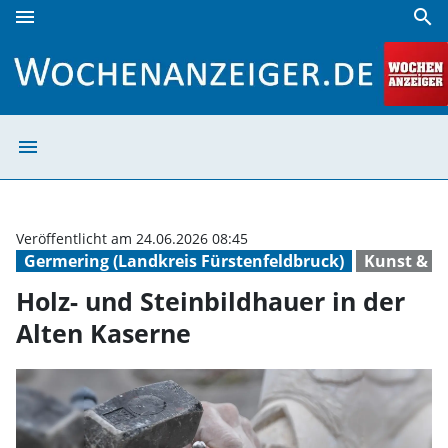
menu
search
Holz- und Steinbildhauer in der Alten Kaserne | Wochenanz
menu
Holz- und Stein
Veröffentlicht am 24.06.2026 08:45
Germering (Landkreis Fürstenfeldbruck)
Kunst & K
Holz- und Steinbildhauer in der
Alten Kaserne