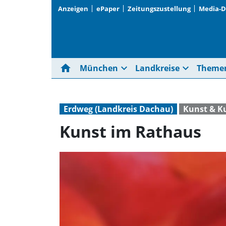
Anzeigen
ePaper
Zeitungszustellung
Media-
home
expand_more
expand_more
München
Landkreise
Theme
Erdweg (Landkreis Dachau)
Kunst & Ku
Kunst im Rathaus