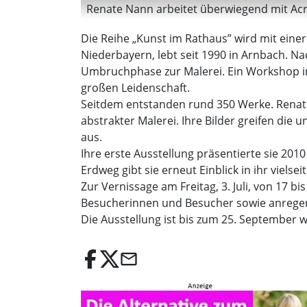
Renate Nann arbeitet überwiegend mit Acry
Die Reihe „Kunst im Rathaus” wird mit eine
Niederbayern, lebt seit 1990 in Arnbach. Na
Umbruchphase zur Malerei. Ein Workshop im
großen Leidenschaft.
Seitdem entstanden rund 350 Werke. Renate
abstrakter Malerei. Ihre Bilder greifen die 
aus.
Ihre erste Ausstellung präsentierte sie 201
Erdweg gibt sie erneut Einblick in ihr vielse
Zur Vernissage am Freitag, 3. Juli, von 17 bi
Besucherinnen und Besucher sowie anrege
Die Ausstellung ist bis zum 25. September 
email