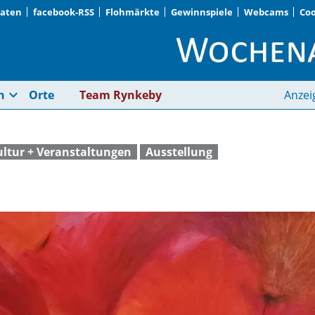
Daten
facebook-RSS
Flohmärkte
Gewinnspiele
Webcams
Coo
Kunst im Rathaus | 
expand_more
n
Orte
Team Rynkeby
Anzei
ltur + Veranstaltungen
Ausstellung