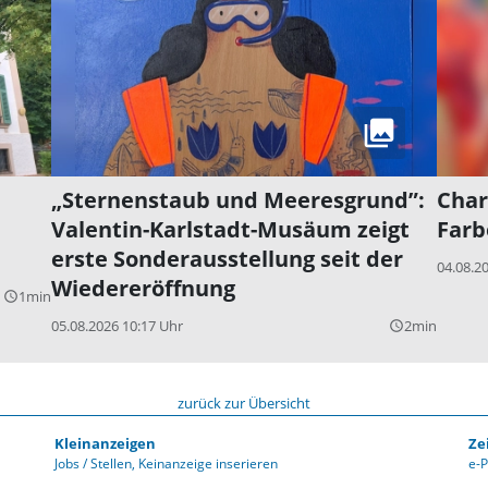
„Sternenstaub und Meeresgrund”:
Char
Valentin-Karlstadt-Musäum zeigt
Farb
erste Sonderausstellung seit der
04.08.2
Wiedereröffnung
1min
query_builder
05.08.2026 10:17 Uhr
2min
query_builder
zurück zur Übersicht
Kleinanzeigen
Ze
Jobs / Stellen
Keinanzeige inserieren
e-