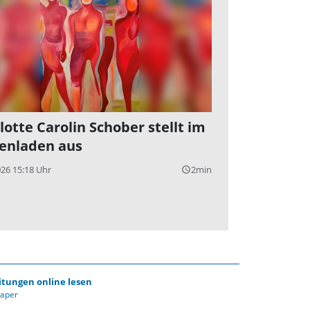
lotte Carolin Schober stellt im
enladen aus
026 15:18 Uhr
2min
query_builder
itungen online lesen
Paper