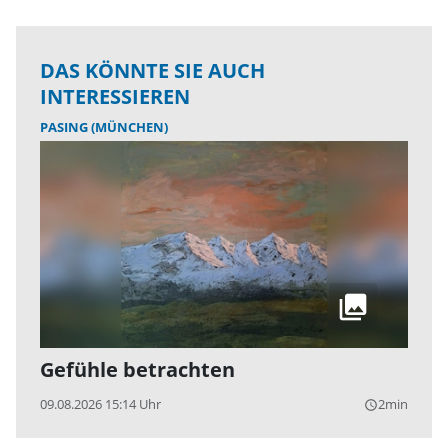
DAS KÖNNTE SIE AUCH
INTERESSIEREN
PASING (MÜNCHEN)
Gefühle betrachten
09.08.2026 15:14 Uhr
2min
query_builder