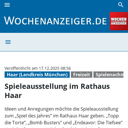
menu
search
Spieleausstellung im Rathaus Haar | Wochenanzeiger
menu
Spieleausstellu
Veröffentlicht am 17.12.2025 08:56
Haar (Landkreis München)
Freizeit
Spielenachmi
Spieleausstellung im Rathaus
Haar
Ideen und Anregungen möchte die Spieleausstellung
zum „Spiel des Jahres” im Rathaus Haar geben. „Topp
die Torte”, „Bomb Busters” und „Endeavor: Die Tiefsee”