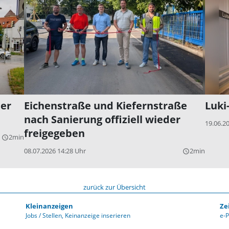
der
Eichenstraße und Kiefernstraße
Luki
nach Sanierung offiziell wieder
19.06.2
freigegeben
2min
query_builder
08.07.2026 14:28 Uhr
2min
query_builder
zurück zur Übersicht
Kleinanzeigen
Ze
Jobs / Stellen
Keinanzeige inserieren
e-