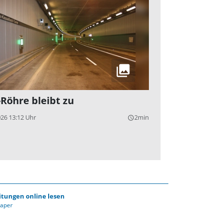
-Röhre bleibt zu
026 13:12 Uhr
2min
query_builder
itungen online lesen
Paper