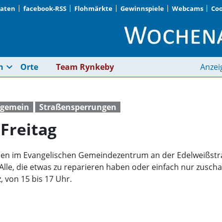
Daten
facebook-RSS
Flohmärkte
Gewinnspiele
Webcams
Coo
Repair-Cafe jetzt am 
expand_more
n
Orte
Team Rynkeby
Anzei
lgemein
Straßensperrungen
 Freitag
n im Evangelischen Gemeindezentrum an der Edelweißstraß
. Alle, die etwas zu reparieren haben oder einfach nur zusc
, von 15 bis 17 Uhr.