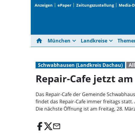
Anzeigen
ePaper
Zeitungszustellung
Media-
home
expand_more
expand_more
München
Landkreise
Theme
Schwabhausen (Landkreis Dachau)
Al
Repair-Cafe jetzt am
Das Repair-Cafe der Gemeinde Schwabhause
findet das Repair-Cafe immer freitags statt
Die nächste Öffnung ist am Freitag, 28. März
email