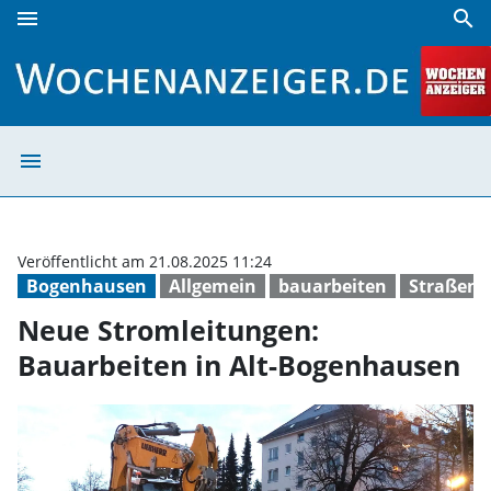
menu
search
Neue Stromleitungen: Bauarbeiten in Alt-Bogenhausen | 
menu
Neue Stromleitu
Veröffentlicht am 21.08.2025 11:24
Bogenhausen
Allgemein
bauarbeiten
Straßens
Neue Stromleitungen:
Bauarbeiten in Alt-Bogenhausen