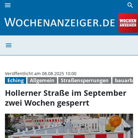
menu
search
Hollerner Straße im September zwei Wochen gesperrt | W
menu
Hollerner Straß
Veröffentlicht am 08.08.2025 10:00
Eching
Allgemein
Straßensperrungen
bauarbei
Hollerner Straße im September
zwei Wochen gesperrt