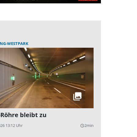
ING-WESTPARK
-Röhre bleibt zu
026 13:12 Uhr
2min
query_builder