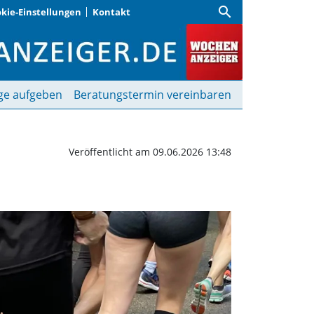
search
kie-Einstellungen
Kontakt
ding am 14. Juni | Woch
ge aufgeben
Beratungstermin vereinbaren
Veröffentlicht am 09.06.2026 13:48