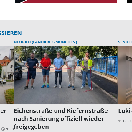
SSIEREN
NEURIED (LANDKREIS MÜNCHEN)
SENDL
der
Eichenstraße und Kiefernstraße
Luki
nach Sanierung offiziell wieder
19.06.2
freigegeben
2min
query_builder