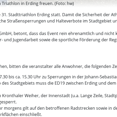
Triathlon in Erding freuen. (Foto: hw)
le 31. Stadttriathlon Erding statt. Damit die Sicherheit der
che Straßensperrungen und Halteverbote im Stadtgebiet un
 GmbH, betont, dass das Event rein ehrenamtlich und nicht k
er- und Jugendarbeit sowie die sportliche Förderung der Reg
en, bitten die veranstalter alle Anwohner, die folgenden Z
.30 bis ca. 15.30 Uhr zu Sperrungen in der Johann-Sebastian
b des Stadtgebiets muss die ED19 zwischen Erding und dem
Kronthaler Weiher, der Innenstadt (u.a. Lange Zeile, Stadt
gesperrt.
hr morgens gilt auf den betroffenen Radstrecken sowie in 
kflächen einschließt.