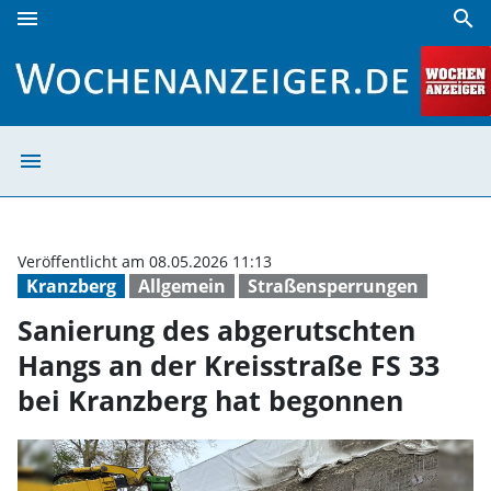
menu
search
Sanierung des abgerutschten Hangs an der Kreisstraße FS
menu
Sanierung des a
Veröffentlicht am 08.05.2026 11:13
Kranzberg
Allgemein
Straßensperrungen
Sanierung des abgerutschten
Hangs an der Kreisstraße FS 33
bei Kranzberg hat begonnen