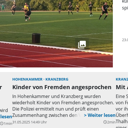
kü
spi
23.
HOHENKAMMER
KRANZBERG
KRAN
r
Kinder von Fremden angesprochen
Mit 
In Hohenkammer und Kranzberg wurden
Eine 
wiederholt Kinder von Fremden angesprochen.
von F
Die Polizei ermittelt nun und prüft einen
vor i
wird
Zusammenhang zwischen den Vorfällen.
Überh
Thalh
31.05.2025 14:49 Uhr
2min
query_builder
1min
uery_builder
einer