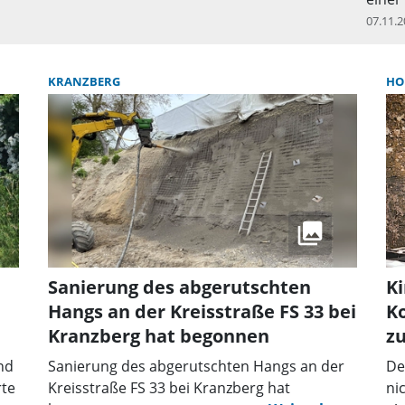
bemer
07.11.2
Fahre
durch
ergab
KRANZBERG
HO
Promi
verke
geric
Diens
Wert 
Blute
wurde
feste
nach 
der F
Sanierung des abgerutschten
Ki
Ebens
Hangs an der Kreisstraße FS 33 bei
Ko
Wache
Kranzberg hat begonnen
z
unter
poliz
nd
Sanierung des abgerutschten Hangs an der
De
wiede
rte
Kreisstraße FS 33 bei Kranzberg hat
ni
eine 