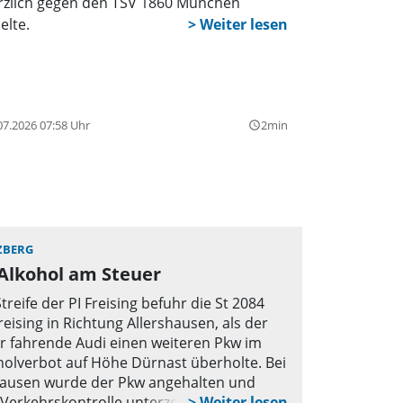
rzlich gegen den TSV 1860 München
elte.
07.2026 07:58 Uhr
2min
query_builder
ZBERG
Alkohol am Steuer
Streife der PI Freising befuhr die St 2084
reising in Richtung Allershausen, als der
hr fahrende Audi einen weiteren Pkw im
olverbot auf Höhe Dürnast überholte. Bei
ausen wurde der Pkw angehalten und
 Verkehrskontrolle unterzogen. Hierbei