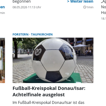
begonnen
„A
Verke
No
08.05.2026 11:13 Uhr
1min
query_builder
Ho
min
18.
FORSTERN
TAUFKIRCHEN
Fußball-Kreispokal Donau/Isar:
Achtelfinale ausgelost
Im Fußball-Kreispokal Donau/Isar ist das