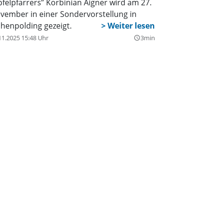
pfelpfarrers” Korbinian Aigner wird am 27.
hr infolge Alkohol eingeleitet.
vember in einer Sondervorstellung in
henpolding gezeigt.
11.2025 15:48 Uhr
3min
query_builder