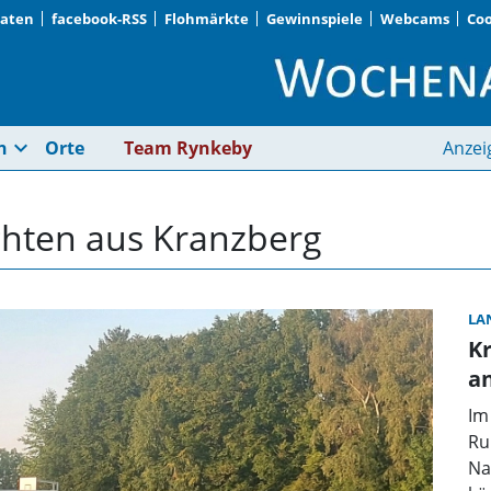
Daten
facebook-RSS
Flohmärkte
Gewinnspiele
Webcams
Coo
Kranzberg | Wochena
expand_more
n
Orte
Team Rynkeby
Anzei
ichten aus Kranzberg
LA
Kr
a
Im
Ru
Na