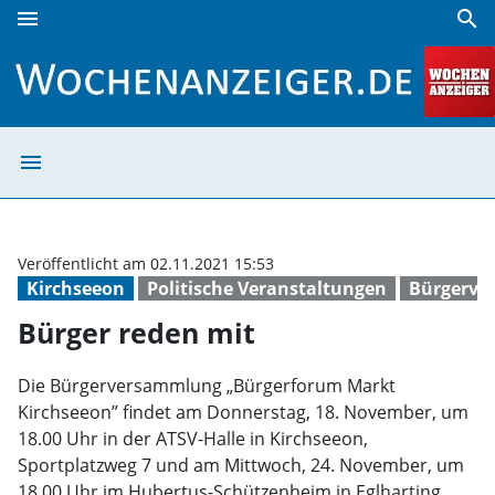
menu
search
Bürger reden mit | Wochenanzeiger
menu
Bürger reden mi
Veröffentlicht am 02.11.2021 15:53
Kirchseeon
Politische Veranstaltungen
Bürgerve
Bürger reden mit
Die Bürgerversammlung „Bürgerforum Markt
Kirchseeon” findet am Donnerstag, 18. November, um
18.00 Uhr in der ATSV-Halle in Kirchseeon,
Sportplatzweg 7 und am Mittwoch, 24. November, um
18.00 Uhr im Hubertus-Schützenheim in Eglharting,