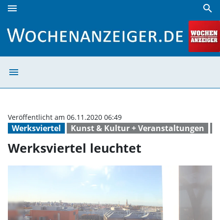
menu
search
Werksviertel leuchtet | Wochenanzeiger
menu
Werksviertel le
Veröffentlicht am 06.11.2020 06:49
Werksviertel
Kunst & Kultur + Veranstaltungen
K
Werksviertel leuchtet