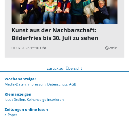
Kunst aus der Nachbarschaft:
Bilderfries bis 30. Juli zu sehen
01.07.2026 15:10 Uhr
2min
query_builder
zurück zur Übersicht
Wochenanzeiger
Media-Daten
Impressum
Datenschutz
AGB
Kleinanzeigen
Jobs / Stellen
Keinanzeige inserieren
Zeitungen online lesen
e-Paper