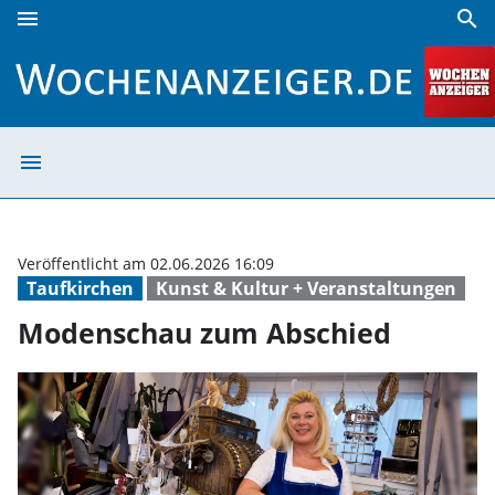
menu
search
Modenschau zum Abschied | Wochenanzeiger
menu
Modenschau zum
Veröffentlicht am 02.06.2026 16:09
Taufkirchen
Kunst & Kultur + Veranstaltungen
Modenschau zum Abschied