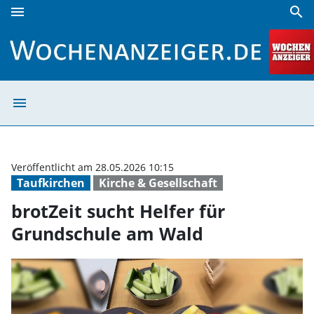
menu
search
brotZeit sucht Helfer für Grundschule am Wald | Wochena
menu
brotZeit sucht 
Veröffentlicht am 28.05.2026 10:15
Taufkirchen
Kirche & Gesellschaft
brotZeit sucht Helfer für
Grundschule am Wald