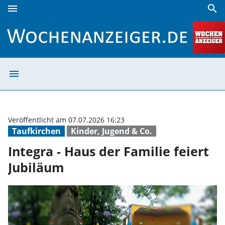
menu
search
Integra - Haus der Familie feiert Jubiläum | Wochenanzeige
menu
Integra - Haus d
Veröffentlicht am 07.07.2026 16:23
Taufkirchen
Kinder, Jugend & Co.
Integra - Haus der Familie feiert
Jubiläum