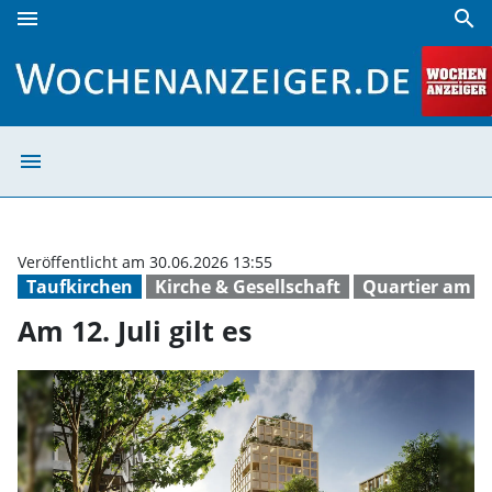
menu
search
Am 12. Juli gilt es | Wochenanzeiger
menu
Am 12. Juli gilt
Veröffentlicht am 30.06.2026 13:55
Taufkirchen
Kirche & Gesellschaft
Quartier am 
Am 12. Juli gilt es