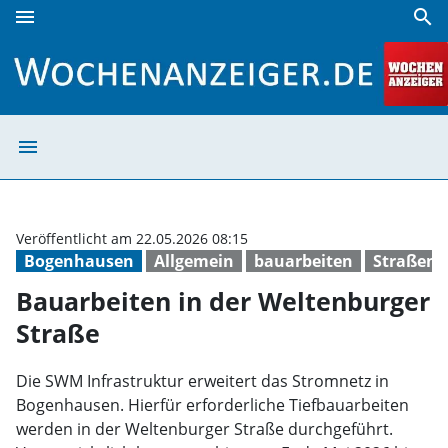
menu
search
Bauarbeiten in der Weltenburger Straße | Wochenanzeiger
menu
Bauarbeiten in 
Veröffentlicht am 22.05.2026 08:15
Bogenhausen
Allgemein
bauarbeiten
Straßens
Bauarbeiten in der Weltenburger
Straße
Die SWM Infrastruktur erweitert das Stromnetz in
Bogenhausen. Hierfür erforderliche Tiefbauarbeiten
werden in der Weltenburger Straße durchgeführt.