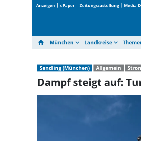
Anzeigen
ePaper
Zeitungszustellung
Media-
home
expand_more
expand_more
München
Landkreise
Theme
Sendling (München)
Allgemein
Stro
Dampf steigt auf: T