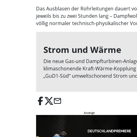
Das Ausblasen der Rohrleitungen dauert vor
jeweils bis zu zwei Stunden lang – Dampfwo
völlig normaler technisch-physikalischer Vo
Strom und Wärme
Die neue Gas-und Dampfturbinen-Anlage i
klimaschonende Kraft-Wärme-Kopplung (K
„GuD1-Süd“ umweltschonend Strom und 
email