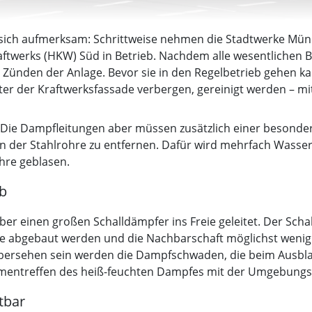
 sich aufmerksam: Schrittweise nehmen die Stadtwerke Mün
twerks (HKW) Süd in Betrieb. Nachdem alle wesentlichen Baut
ste Zünden der Anlage. Bevor sie in den Regelbetrieb gehen k
inter der Kraftwerksfassade verbergen, gereinigt werden –
. Die Dampfleitungen aber müssen zusätzlich einer beson
en der Stahlrohre zu entfernen. Dafür wird mehrfach Wass
hre geblasen.
b
ber einen großen Schalldämpfer ins Freie geleitet. Der Scha
abgebaut werden und die Nachbarschaft möglichst wenig b
übersehen sein werden die Dampfschwaden, die beim Ausbl
mmentreffen des heiß-feuchten Dampfes mit der Umgebungsl
tbar