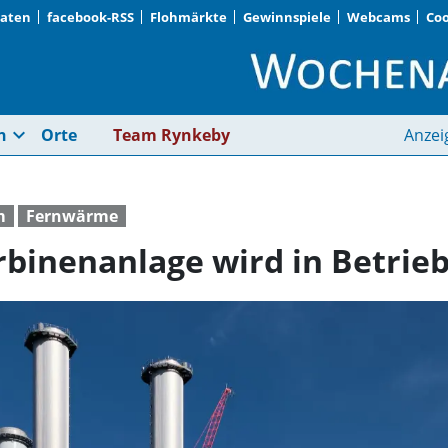
Daten
facebook-RSS
Flohmärkte
Gewinnspiele
Webcams
Coo
Dampf steigt auf: Tu
expand_more
n
Orte
Team Rynkeby
Anzei
m
Fernwärme
urbinenanlage wird in Betr