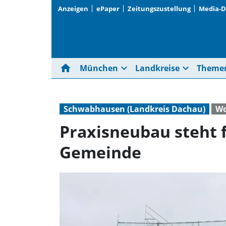
Anzeigen
ePaper
Zeitungszustellung
Media-
home
expand_more
expand_more
München
Landkreise
Theme
Schwabhausen (Landkreis Dachau)
Wo
Praxisneubau steht f
Gemeinde