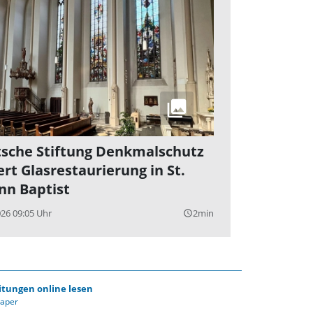
sche Stiftung Denkmalschutz
ert Glasrestaurierung in St.
nn Baptist
026 09:05 Uhr
2min
query_builder
itungen online lesen
Paper