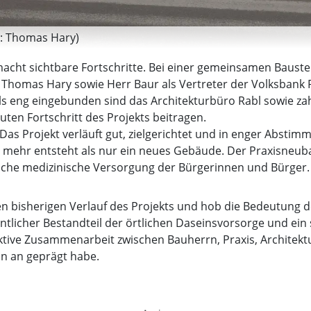
o: Thomas Hary)
acht sichtbare Fortschritte. Bei einer gemeinsamen Bauste
 Thomas Hary sowie Herr Baur als Vertreter der Volksbank 
ls eng eingebunden sind das Architekturbüro Rabl sowie za
en Fortschritt des Projekts beitragen.
Das Projekt verläuft gut, zielgerichtet und in enger Absti
r mehr entsteht als nur ein neues Gebäude. Der Praxisneubau 
liche medizinische Versorgung der Bürgerinnen und Bürger.
den bisherigen Verlauf des Projekts und hob die Bedeutung 
ntlicher Bestandteil der örtlichen Daseinsvorsorge und ein
uktive Zusammenarbeit zwischen Bauherrn, Praxis, Architek
n an geprägt habe.