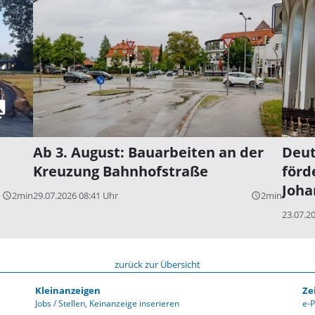
Ab 3. August: Bauarbeiten an der
Deut
Kreuzung Bahnhofstraße
förd
Joha
2min
29.07.2026 08:41 Uhr
2min
query_builder
query_builder
23.07.2
zurück zur Übersicht
Kleinanzeigen
Ze
Jobs / Stellen
Keinanzeige inserieren
e-