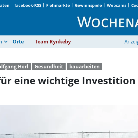
Daten
facebook-RSS
Flohmärkte
Gewinnspiele
Webcams
Coo
Praxisneubau steht fü
expand_more
n
Orte
Team Rynkeby
Anzei
lfgang Hörl
Gesundheit
bauarbeiten
ür eine wichtige Investition