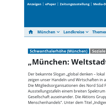
Anzeigen
ePaper
Zeitungszustellung
Media-
home
expand_more
expand_more
München
Landkreise
Theme
Schwanthalerhöhe (München)
Sozial
„München: Weltstadt
Der bekannte Slogan „global denken – lokal
zeigen unser Handeln und Wirtschaften in 
Die Mitgliedsorganisationen des Nord Süd 
Ausstellungstafeln einem breiten Spektrum
Gesellschaft auseinander. Die Aktions Grupp
Menschenhandels“. Unter dem Titel „Indige