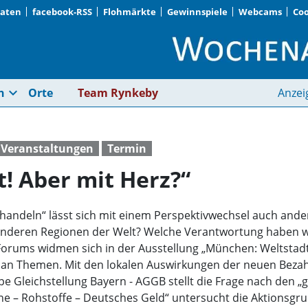
Daten
facebook-RSS
Flohmärkte
Gewinnspiele
Webcams
Coo
„München: Weltstadt!
expand_more
n
Orte
Team Rynkeby
Anzei
e Veranstaltungen
Termin
! Aber mit Herz?“
 handeln“ lässt sich mit einem Perspektivwechsel auch ande
anderen Regionen der Welt? Welche Verantwortung haben wi
Forums widmen sich in der Ausstellung „München: Weltstadt
 an Themen. Mit den lokalen Auswirkungen der neuen Bezahl
e Gleichstellung Bayern - AGGB stellt die Frage nach den „g
ne – Rohstoffe – Deutsches Geld“ untersucht die Aktionsg