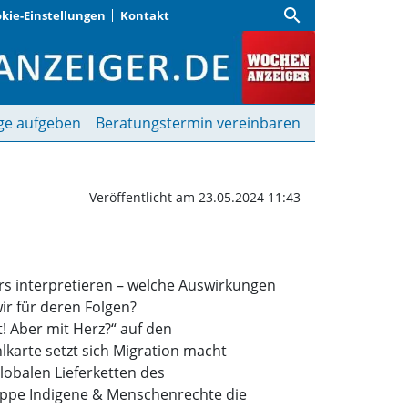
search
kie-Einstellungen
Kontakt
 Aber mit Herz?“ | Woc
ge aufgeben
Beratungstermin vereinbaren
Veröffentlicht am 23.05.2024 11:43
rs interpretieren – welche Auswirkungen
r für deren Folgen?
! Aber mit Herz?“ auf den
karte setzt sich Migration macht
lobalen Lieferketten des
ruppe Indigene & Menschenrechte die