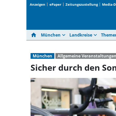
Anzeigen
ePaper
Zeitungszustellung
Media-
home
expand_more
expand_more
München
Landkreise
Theme
München
Allgemeine Veranstaltunge
Sicher durch den So