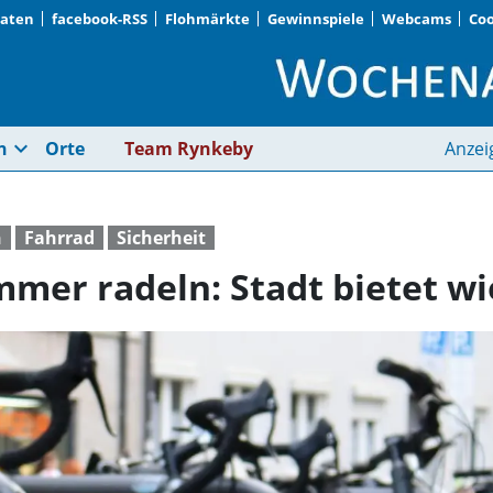
Daten
facebook-RSS
Flohmärkte
Gewinnspiele
Webcams
Coo
Sicher durch den Som
expand_more
n
Orte
Team Rynkeby
Anzei
n
Fahrrad
Sicherheit
mmer radeln: Stadt bietet w