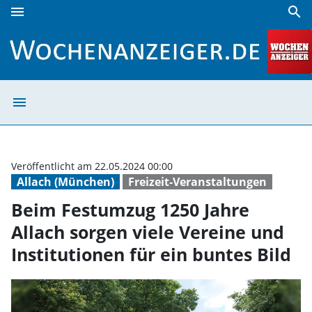
menu
search
Beim Festumzug 1250 Jahre Allach sorgen viele Vereine und 
menu
Beim Festumzug 1
Veröffentlicht am 22.05.2024 00:00
Allach (München)
Freizeit-Veranstaltungen
Beim Festumzug 1250 Jahre
Allach sorgen viele Vereine und
Institutionen für ein buntes Bild