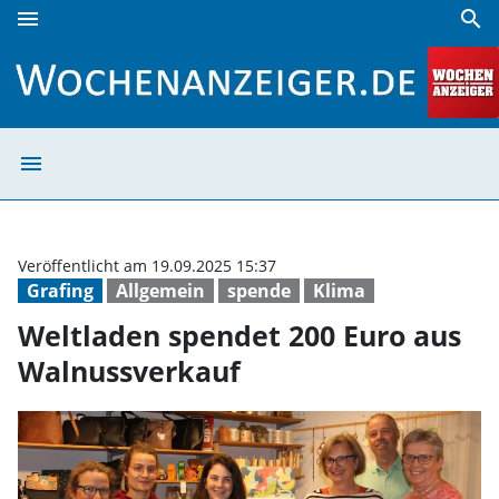
menu
search
Weltladen spendet 200 Euro aus Walnussverkauf | Wochen
menu
Weltladen spend
Veröffentlicht am 19.09.2025 15:37
Grafing
Allgemein
spende
Klima
Weltladen spendet 200 Euro aus
Walnussverkauf