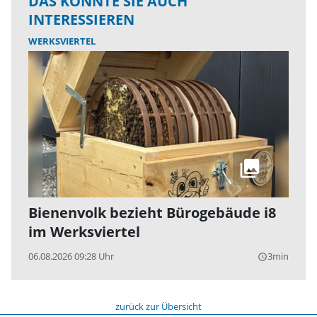
DAS KÖNNTE SIE AUCH
INTERESSIEREN
WERKSVIERTEL
Bienenvolk bezieht Bürogebäude i8
im Werksviertel
06.08.2026 09:28 Uhr
3min
query_builder
zurück zur Übersicht