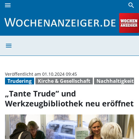
menu
search
„Tante Trude” und Werkzeugbibliothek neu eröffnet | Woc
menu
„Tante Trude” u
Veröffentlicht am 01.10.2024 09:45
Trudering
Kirche & Gesellschaft
Nachhaltigkeit
„Tante Trude” und
Werkzeugbibliothek neu eröffnet