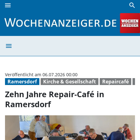
menu
search
Zehn Jahre Repair-Café in Ramersdorf | Wochenanzeiger
menu
Zehn Jahre Repa
Veröffentlicht am 06.07.2026 00:00
Ramersdorf
Kirche & Gesellschaft
Repaircafé
K
Zehn Jahre Repair-Café in
Ramersdorf