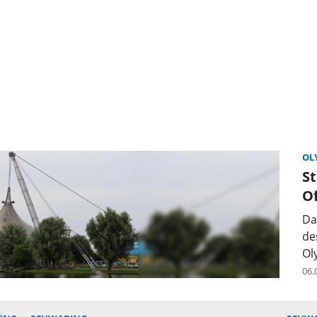
OL
S
O
Da
de
Ol
06.