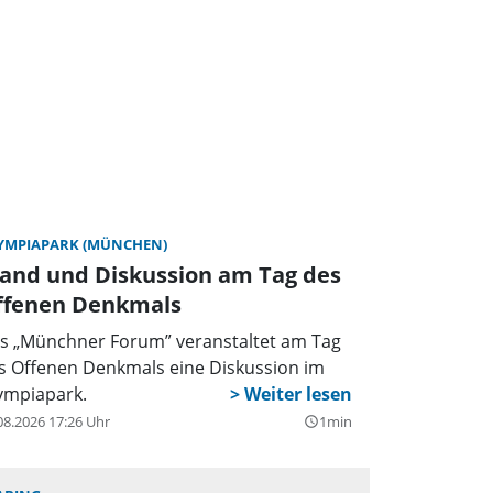
YMPIAPARK (MÜNCHEN)
tand und Diskussion am Tag des
ffenen Denkmals
s „Münchner Forum” veranstaltet am Tag
s Offenen Denkmals eine Diskussion im
ympiapark.
08.2026 17:26 Uhr
1min
query_builder