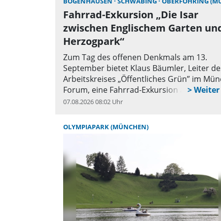
BOGENHAUSEN
SCHWABING
OBERFÖHRING (MÜNC
Fahrrad-Exkursion „Die Isar
zwischen Englischem Garten un
Herzogpark“
Zum Tag des offenen Denkmals am 13.
September bietet Klaus Bäumler, Leiter de
Arbeitskreises „Öffentliches Grün” im Mü
Forum, eine Fahrrad-Exkursion an der Isar
07.08.2026 08:02 Uhr
q
OLYMPIAPARK (MÜNCHEN)