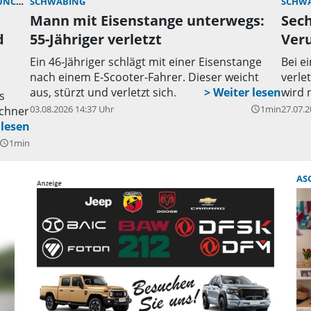
HEN)
SCHWABING
SCHW
Mann mit Eisenstange unterwegs:
Sech
d
55-Jähriger verletzt
Veru
Ein 46-Jähriger schlägt mit einer Eisenstange
Bei e
nach einem E-Scooter-Fahrer. Dieser weicht
verle
aus, stürzt und verletzt sich.
wird 
s
03.08.2026 14:37 Uhr
1min
27.07.2
nchner
query_builder
 an.
1min
uery_builder
AS