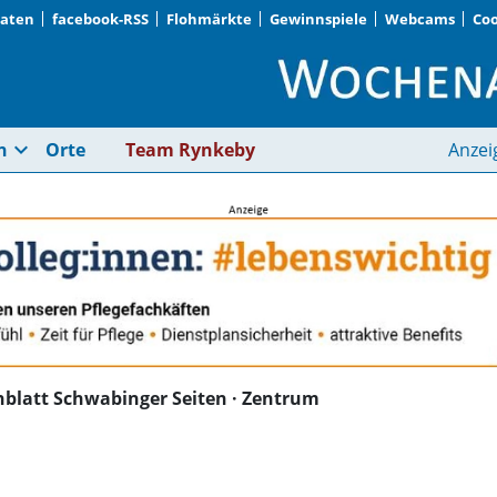
Daten
facebook-RSS
Flohmärkte
Gewinnspiele
Webcams
Coo
Wochenblatt Schwabi
expand_more
n
Orte
Team Rynkeby
Anzei
blatt Schwabinger Seiten · Zentrum