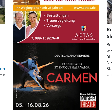
Ko
Si
Be
we
üb
Ne
St
min
28.