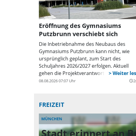
Eröffnung des Gymnasiums
Putzbrunn verschiebt sich
Die Inbetriebnahme des Neubaus des
Gymnasiums Putzbrunn kann nicht, wie
ursprünglich geplant, zum Start des
Schuljahres 2026/2027 erfolgen. Aktuell
gehen die Projektverantwortlichen davon
aus, dass der Unterricht im Neubau nach
08.08.2026 07:07 Uhr
2
query_builder
den Herbstferien 2026 aufgenommen
werden kann.
FREIZEIT
MÜNCHEN
Stadt erinnert an B