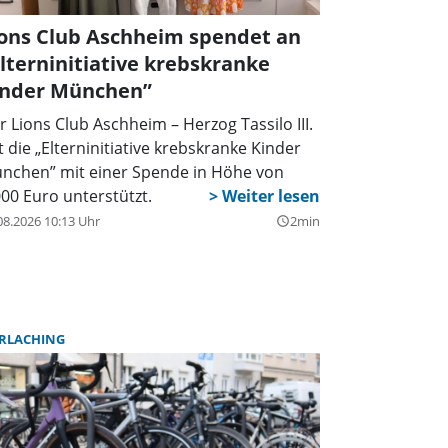
ions Club Aschheim spendet an
lterninitiative krebskranke
inder München”
r Lions Club Aschheim – Herzog Tassilo III.
t die „Elterninitiative krebskranke Kinder
nchen” mit einer Spende in Höhe von
000 Euro unterstützt.
08.2026 10:13 Uhr
2min
query_builder
RLACHING