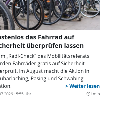
stenlos das Fahrrad auf
cherheit überprüfen lassen
im „Radl-Check” des Mobilitätsreferats
rden Fahrräder gratis auf Sicherheit
erprüft. Im August macht die Aktion in
uharlaching, Pasing und Schwabing
ation.
07.2026 15:55 Uhr
1min
query_builder