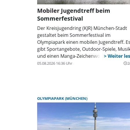
Mobiler Jugendtreff beim
Sommerfestival
Der Kreisjugendring (KJR) München-Stadt
gestaltet beim Sommerfestival im
Olympiapark einen mobilen Jugendtreff. E
gibt Sportangebote, Outdoor-Spiele, Musi
und einen Manga-Zeichenworkshop.
Außerdem informiert der KJR über seine
05.08.2026 16:36 Uhr
2
query_builder
Freizeitstätten.
OLYMPIAPARK (MÜNCHEN)