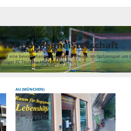
 vor Doppelmeisterschaft
auf eine bevorstehende Meisterfeier freuen. Im Spitzenspiel um d
Verfolger FC Teutonia München durch.
AU (MÜNCHEN)