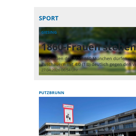
SPORT
GIESING
1860-Frauen stehen
Die Frauen des TSV 1860 München dürfen sich 
Zuschauern mit 4:0 (1:0) deutlich gegen den 
27.04.2026 06:54 Uhr
PUTZBRUNN