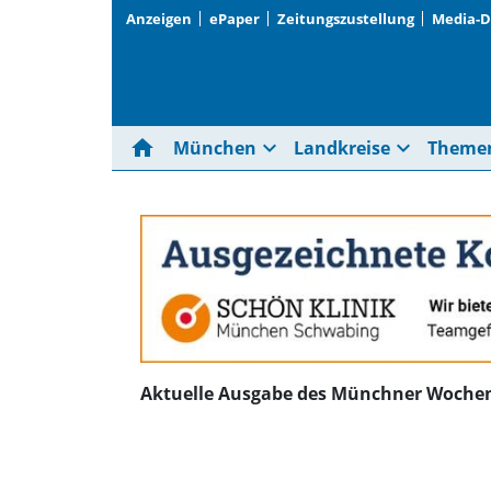
Anzeigen
ePaper
Zeitungszustellung
Media-
home
expand_more
expand_more
München
Landkreise
Theme
Aktuelle Ausgabe des Münchner Wochen