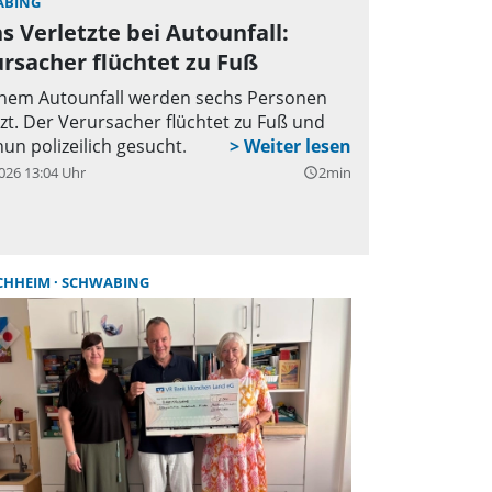
ABING
s Verletzte bei Autounfall:
rsacher flüchtet zu Fuß
inem Autounfall werden sechs Personen
tzt. Der Verursacher flüchtet zu Fuß und
nun polizeilich gesucht.
026 13:04 Uhr
2min
query_builder
CHHEIM
SCHWABING