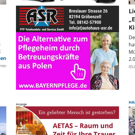
L
„E
K
De
s
ha
k
Mü
2.
min
05.
HA