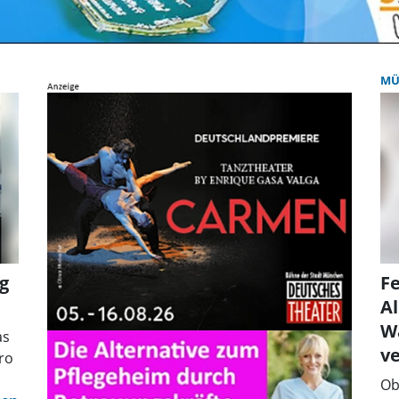
MÜ
g
Fe
A
W
as
ve
ro
Ob