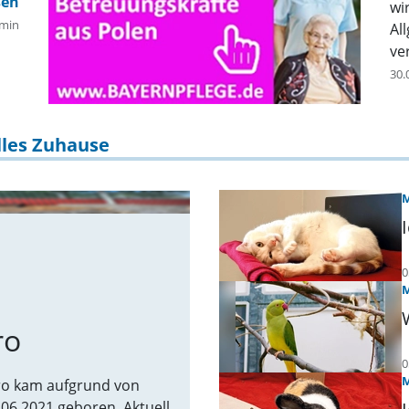
wir
min
Al
ve
Er
30.
de
zu
lles Zuhause
0
ro
0
iro kam aufgrund von
06.2021 geboren. Aktuell