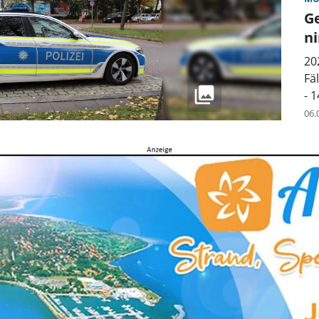
G
n
20
Fä
- 
06.