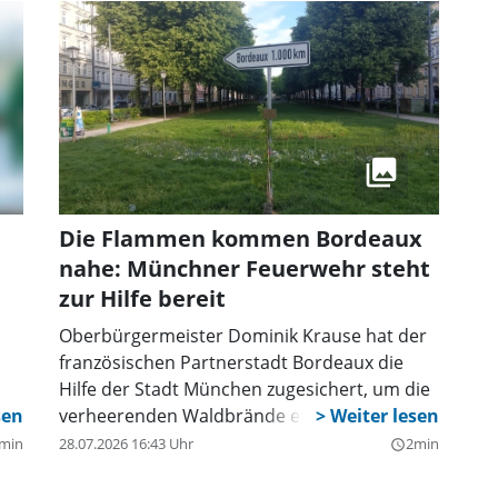
Die Flammen kommen Bordeaux
nahe: Münchner Feuerwehr steht
zur Hilfe bereit
Oberbürgermeister Dominik Krause hat der
französischen Partnerstadt Bordeaux die
Hilfe der Stadt München zugesichert, um die
verheerenden Waldbrände einzudämmen.
Die Flammen kommen der Stadt immer
min
28.07.2026 16:43 Uhr
2min
query_builder
die
näher.
e