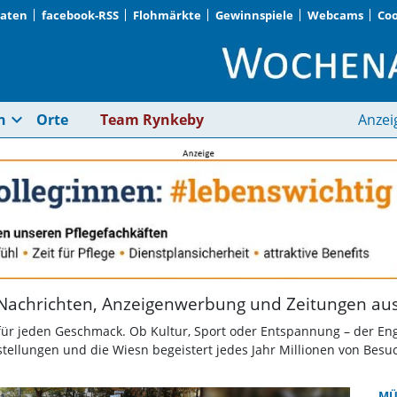
Daten
facebook-RSS
Flohmärkte
Gewinnspiele
Webcams
Coo
Aktuelle Nachrichten,
expand_more
n
Orte
Team Rynkeby
Anzei
Nachrichten, Anzeigenwerbung und Zeitungen a
für jeden Geschmack. Ob Kultur, Sport oder Entspannung – der Eng
tellungen und die Wiesn begeistert jedes Jahr Millionen von Besuc
MÜ