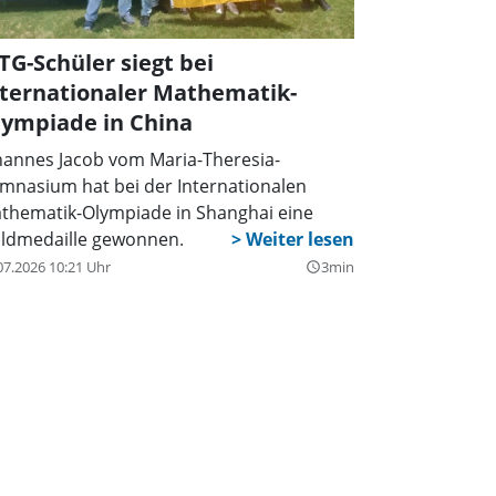
G-Schüler siegt bei
nternationaler Mathematik-
lympiade in China
hannes Jacob vom Maria-Theresia-
mnasium hat bei der Internationalen
thematik-Olympiade in Shanghai eine
ldmedaille gewonnen.
07.2026 10:21 Uhr
3min
query_builder