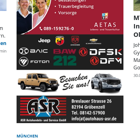
MT
I
im
O
n.
Jo
min
Gy
Ma
Go
30.
MÜNCHEN