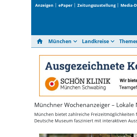
Anzeigen
ePaper
Zeitungszustellung
Media-
home
expand_more
expand_more
München
Landkreise
Theme
Münchner Wochenanzeiger – Lokale 
München bietet zahlreiche Freizeitmöglichkeiten 
Deutsche Museum fasziniert mit interaktiven Auss