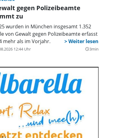
ewalt gegen Polizeibeamte
immt zu
25 wurden in München insgesamt 1.352
lle von Gewalt gegen Polizeibeamte erfasst
14 mehr als im Vorjahr.
08.2026 12:44 Uhr
3min
query_builder