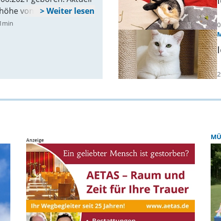
erhöhe von 40 cm.
1min
0
2
MÜ