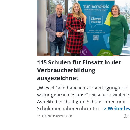
115 Schulen für Einsatz in der
Verbraucherbildung
ausgezeichnet
„Wieviel Geld habe ich zur Verfügung und
wofür gebe ich es aus?“ Diese und weitere
Aspekte beschäftigten Schülerinnen und
Schüler im Rahmen ihrer Projekte.
Verbraucherschutzminister Thorsten
29.07.2026 09:51 Uhr
3
query_builder
Glauber, Kultusministerin Anna Stolz und 
Landesvorsitzende des VerbraucherServic