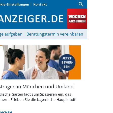
search
kie-Einstellungen
Kontakt
 Events & Kleinanzeigen
ge aufgeben
Beratungstermin vereinbaren
ustragen in München und Umland
lische Garten lädt zum Spazieren ein, das
hern. Erleben Sie die bayerische Hauptstadt!
NCHEN