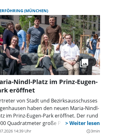
ERFÖHRING (MÜNCHEN)
ria-Nindl-Platz im Prinz-Eugen-
rk eröffnet
rtreter von Stadt und Bezirksausschusses
genhausen haben den neuen Maria-Nindl-
atz im Prinz-Eugen-Park eröffnet. Der rund
000 Quadratmeter große Platz soll ein
ntraler Treffpunkt werden.
07.2026 14:39 Uhr
3min
query_builder