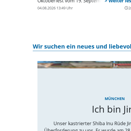
Oktoberfest vom 19. September bis zum 4.
Oktober.
04.08.2026 13:49 Uhr
2
query_builder
Wir suchen ein neues und liebevo
MÜNCHEN
Ich bin Ji
Unser kastrierter Shiba Inu Rüde J
Überforderung zu uns. Er wurde am 28.