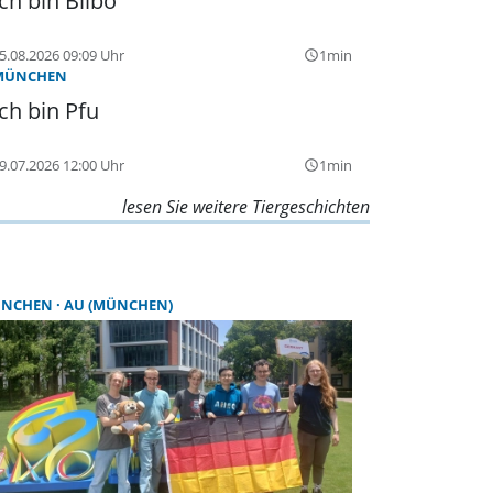
Ich bin Bilbo
5.08.2026 09:09 Uhr
1min
query_builder
MÜNCHEN
Ich bin Pfu
9.07.2026 12:00 Uhr
1min
query_builder
lesen Sie weitere Tiergeschichten
NCHEN
AU (MÜNCHEN)