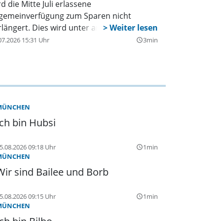
d die Mitte Juli erlassene
lgemeinverfügung zum Sparen nicht
rlängert. Dies wird unter anderem mit der
wartung begründet, dass mit dem Beginn
07.2026 15:31 Uhr
3min
query_builder
r Sommerferien der Verbrauch stark
rückgeht.
MÜNCHEN
Ich bin Hubsi
5.08.2026 09:18 Uhr
1min
query_builder
MÜNCHEN
Wir sind Bailee und Borb
5.08.2026 09:15 Uhr
1min
query_builder
MÜNCHEN