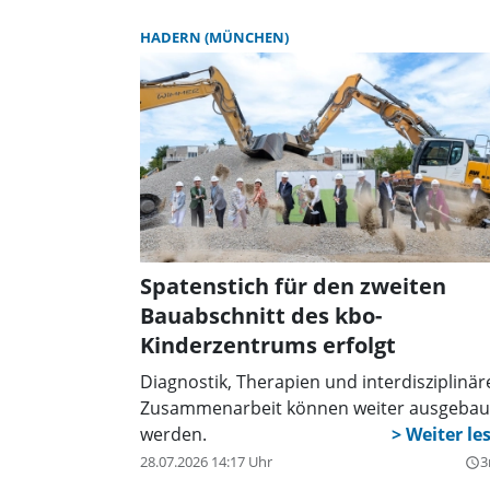
Bayern im KDFB e. V. (VSB), Eva Fuchs, sind
HADERN (MÜNCHEN)
stolz auf 115 Schulen, die in diesem Jahr fü
ihr besonderes Engagement als
„Partnerschule Verbraucherbildung Bayer
ausgezeichnet werden. Sieben davon sind
Münchner Schulen.
Spatenstich für den zweiten
Bauabschnitt des kbo-
Kinderzentrums erfolgt
Diagnostik, Therapien und interdisziplinär
Zusammenarbeit können weiter ausgebau
werden.
28.07.2026 14:17 Uhr
3
query_builder