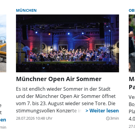
MÜNCHEN
OB
r
n“
Münchner Open Air Sommer
Ma
Pa
Es ist endlich wieder Sommer in der Stadt
und der Münchner Open Air Sommer öffnet
Ve
vom 7. bis 23. August wieder seine Tore. Die
Bo
e
stimmungsvollen Konzerte in
Pl
t
wunderschöner Kulisse der Münchner
28.07.2026 10:48 Uhr
3min
4.
query_builder
Residenz gehören so untrennbar zum
ze
27.
min
Münchner Sommer wie Isar, Bier und