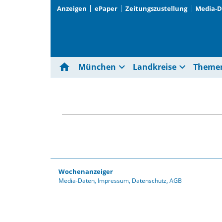
Anzeigen
ePaper
Zeitungszustellung
Media-
home
expand_more
expand_more
München
Landkreise
Theme
Wochenanzeiger
Media-Daten
Impressum
Datenschutz
AGB