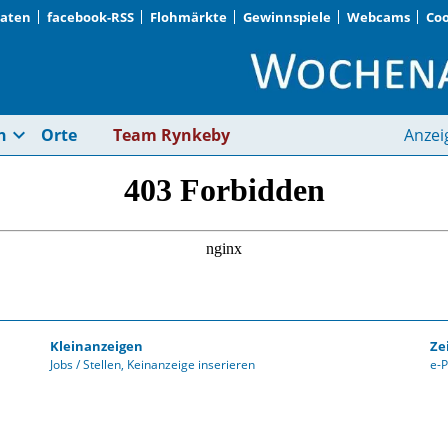
Daten
facebook-RSS
Flohmärkte
Gewinnspiele
Webcams
Coo
Immobilienmarkt der
expand_more
n
Orte
Team Rynkeby
Anzei
Kleinanzeigen
Ze
Jobs / Stellen
Keinanzeige inserieren
e-