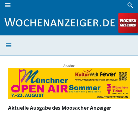
menu
search
Moosacher Anzeiger | Wochenanzeiger
menu
Moosacher Anze
Aktuelle Ausgabe des Moosacher Anzeiger