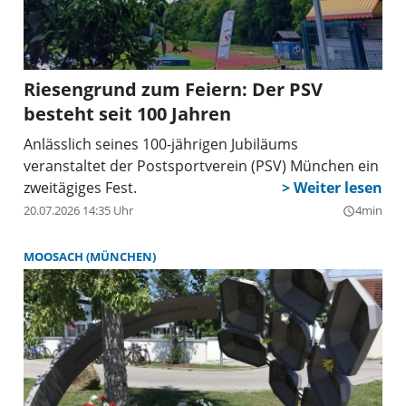
Riesengrund zum Feiern: Der PSV
besteht seit 100 Jahren
Anlässlich seines 100-jährigen Jubiläums
veranstaltet der Postsportverein (PSV) München ein
zweitägiges Fest.
20.07.2026 14:35 Uhr
4min
query_builder
MOOSACH (MÜNCHEN)