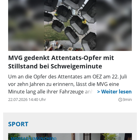
MVG gedenkt Attentats-Opfer mit
Stillstand bei Schweigeminute
Um an die Opfer des Attentates am OEZ am 22. Juli
vor zehn Jahren zu erinnern, lässt die MVG eine
Minute lang alle ihrer Fahrzeuge anhalten.
22.07.2026 14:40 Uhr
3min
query_builder
SPORT
MOOSACH (MÜNCHEN)
MO