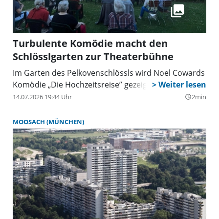
Attentatsopfer.
Turbulente Komödie macht den
Schlösslgarten zur Theaterbühne
Im Garten des Pelkovenschlössls wird Noel Cowards
Komödie „Die Hochzeitsreise” gezeigt.
14.07.2026 19:44 Uhr
2min
query_builder
MOOSACH (MÜNCHEN)