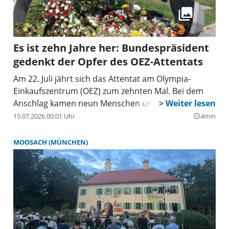
Es ist zehn Jahre her: Bundespräsident
gedenkt der Opfer des OEZ-Attentats
Am 22. Juli jährt sich das Attentat am Olympia-
Einkaufszentrum (OEZ) zum zehnten Mal. Bei dem
Anschlag kamen neun Menschen ums Leben,
zahlreiche weitere wurden verletzt. Die Stadt
15.07.2026 00:01 Uhr
4min
query_builder
München erinnert gemeinsam mit Angehörigen,
Hinterbliebenen, Überlebenden und Unterstützern
MOOSACH (MÜNCHEN)
an die Opfer: Am Mittwoch, 22. Juli, findet ab 16 Uhr
(Einlass ab 15 Uhr) am Denkmal „Für Euch“ an der
Hanauer Straße 77 eine zentrale
Gedenkveranstaltung statt. Es sprechen
Bundespräsident Frank-Walter Steinmeier,
Landtagspräsidentin Ilse Aigner, Oberbürgermeister
Dominik Krause sowie Hinterbliebene der