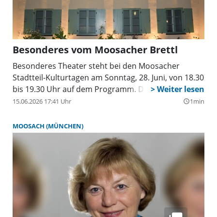
Besonderes vom Moosacher Brettl
Besonderes Theater steht bei den Moosacher
Stadtteil-Kulturtagen am Sonntag, 28. Juni, von 18.30
bis 19.30 Uhr auf dem Programm. Der
Theaterverein „'s Moosacher Brett'l” präsentiert
15.06.2026 17:41 Uhr
1min
query_builder
sein neues Format M.B 2.0. Dieses steht für
experimentelles Theater, neue Erzählformen und
MOOSACH (MÜNCHEN)
kreative Freiheit. Hier darf ausprobiert, hinterfragt
und neu gedacht werden. Klassische Strukturen
werden aufgebrochen, Szenen anders erzählt,
Perspektiven gewechselt.