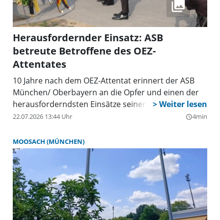
Ga
we
da
kö
Herausfordernder Einsatz: ASB
an
zu
betreute Betroffene des OEZ-
Attentates
10 Jahre nach dem OEZ-Attentat erinnert der ASB
München/ Oberbayern an die Opfer und einen der
herausforderndsten Einsätze seiner Geschichte.
22.07.2026 13:44 Uhr
4min
query_builder
MOOSACH (MÜNCHEN)