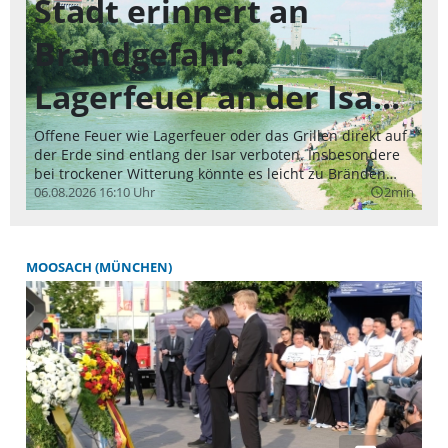
Stadt erinnert an
Et
Do
Brandgefahr:
Ve
hi
06
Lagerfeuer an der Isar
Ge
ic
sind verboten
Wi
Offene Feuer wie Lagerfeuer oder das Grillen direkt auf
di
der Erde sind entlang der Isar verboten. Insbesondere
gr
bei trockener Witterung könnte es leicht zu Bränden
Ho
kommen.
06.08.2026 16:10 Uhr
2min
query_builder
hi
fe
of
Al
MOOSACH (MÜNCHEN)
no
or
ka
un
ha
du
be
vi
sc