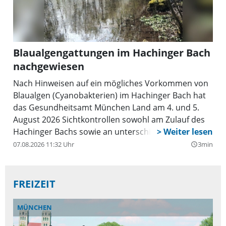
Blaualgengattungen im Hachinger Bach
nachgewiesen
Nach Hinweisen auf ein mögliches Vorkommen von
Blaualgen (Cyanobakterien) im Hachinger Bach hat
das Gesundheitsamt München Land am 4. und 5.
August 2026 Sichtkontrollen sowohl am Zulauf des
Hachinger Bachs sowie an unterschiedlichen Stellen
entlang des Bachlaufs durchgeführt und
07.08.2026 11:32 Uhr
3min
query_builder
Wasserproben genommen. Im Labor konnten
einzelne Blaualgengattungen nachgewiesen werden.
FREIZEIT
MÜNCHEN
Z