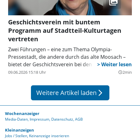
Geschichtsverein mit buntem
Programm auf Stadtteil-Kulturtagen
vertreten
Zwei Führungen – eine zum Thema Olympia-
Pressestadt, die andere durch das alte Moosach –
bietet der Geschichtsverein bei den Stadtteil-
Kulturtagen an.
09.06.2026 15:18 Uhr
2min
query_builder
Weitere Artikel laden
arrow_forward_ios
Wochenanzeiger
Media-Daten
Impressum
Datenschutz
AGB
Kleinanzeigen
Jobs / Stellen
Keinanzeige inserieren