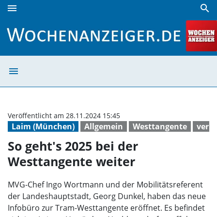
menu
search
So geht's 2025 bei der Westtangente weiter | Wochenanzei
menu
So geht's 2025 
Veröffentlicht am 28.11.2024 15:45
Laim (München)
Allgemein
Westtangente
verk
So geht's 2025 bei der
Westtangente weiter
MVG-Chef Ingo Wortmann und der Mobilitätsreferent
der Landeshauptstadt, Georg Dunkel, haben das neue
Infobüro zur Tram-Westtangente eröffnet. Es befindet