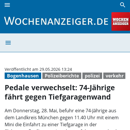
menu
search
Pedale verwechselt: 74-Jährige fährt gegen Tiefgaragenwa
menu
Pedale verwechs
Veröffentlicht am 29.05.2026 13:24
Bogenhausen
Polizeiberichte
polizei
verkehr
Pedale verwechselt: 74-Jährige
fährt gegen Tiefgaragenwand
Am Donnerstag, 28. Mai, befuhr eine 74-Jährige aus
dem Landkreis München gegen 11.40 Uhr mit einem
Mini die Einfahrt zu einer Tiefgarage in der